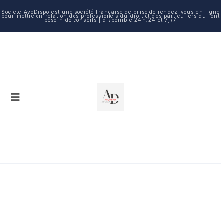
Societe AvoDispo est une société française de prise de rendez-vous en ligne
pour mettre en relation des professionels du droit et des particuliers qui ont
besoin de conseils | disponible 24h/24 et 7j/7