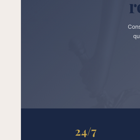
r
Cons
qu
24/7