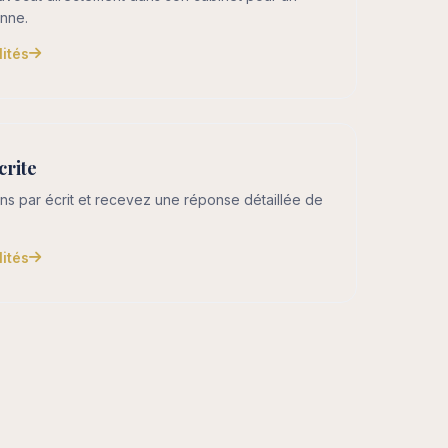
nne.
lités
crite
ns par écrit et recevez une réponse détaillée de
lités