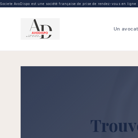
Societe AvoDispo est une société française de prise de rendez-vous en ligne p
Un avocat
Trouv