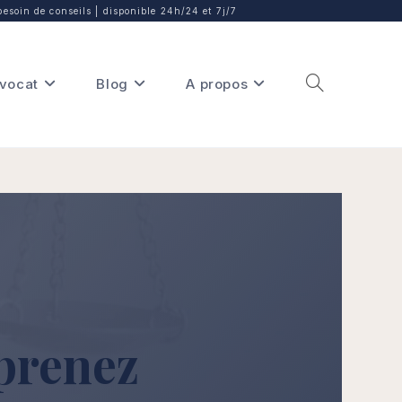
besoin de conseils | disponible 24h/24 et 7j/7
vocat
Blog
A propos
prenez