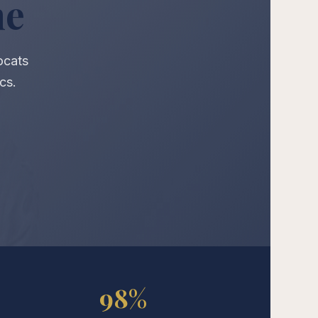
ne
ocats
cs.
98%