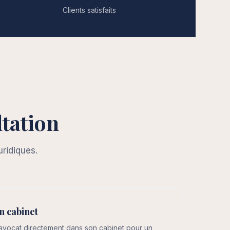
Clients satisfaits
ltation
uridiques.
n cabinet
avocat directement dans son cabinet pour un