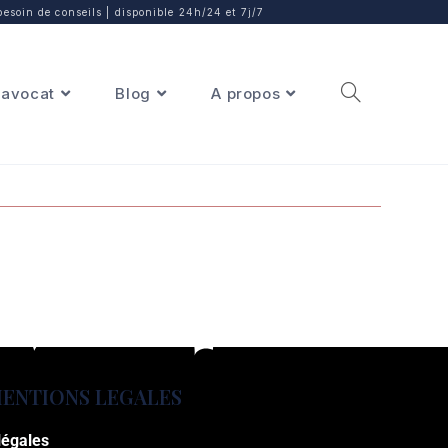
besoin de conseils | disponible 24h/24 et 7j/7
avocat
Blog
A propos
ENTIONS LEGALES
légales