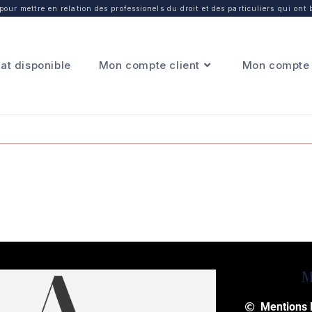
our mettre en relation des professionels du droit et des particuliers qui ont 
at disponible
Mon compte client
Mon compte 
M
Mentions 