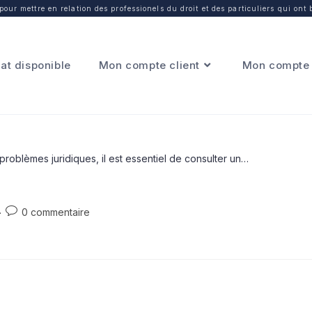
our mettre en relation des professionels du droit et des particuliers qui ont 
at disponible
Mon compte client
Mon compte 
roblèmes juridiques, il est essentiel de consulter un…
0 commentaire