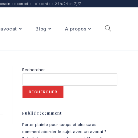
besoin de conseils | disponible 24h/24 et 7j/7
avocat
Blog
A propos
Rechercher
RECHERCHER
Publié récemment
Porter plainte pour coups et blessures :
comment aborder le sujet avec un avocat ?