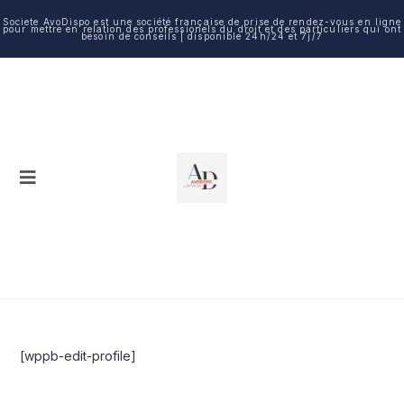
Societe AvoDispo est une société française de prise de rendez-vous en ligne
pour mettre en relation des professionels du droit et des particuliers qui ont
besoin de conseils | disponible 24h/24 et 7j/7
[wppb-edit-profile]