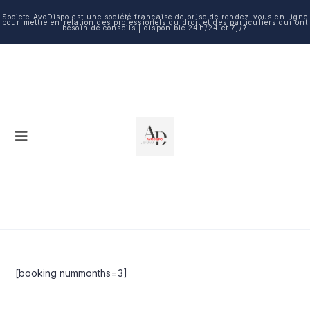
Societe AvoDispo est une société française de prise de rendez-vous en ligne
pour mettre en relation des professionels du droit et des particuliers qui ont
besoin de conseils | disponible 24h/24 et 7j/7
[booking nummonths=3]